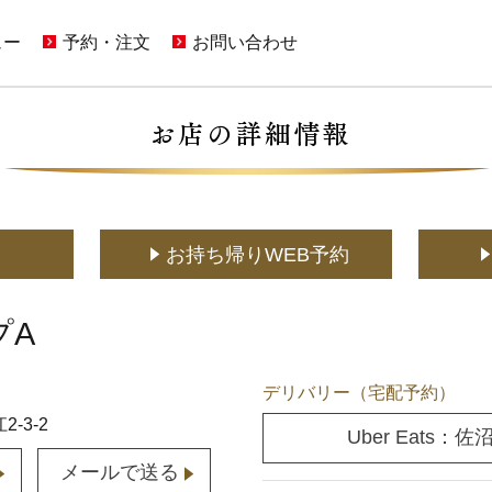
ュー
予約・注文
お問い合わせ
ンペーン一覧
店舗予約
ご意見・お問い合わせフォーム
(通常予約・食べホー予約)
限定メニュー
ホットペッパーグルメサイトへ
アプリに関するよくあるご質問
(ポイント利用はこちら)
メニュー
メディア取材に関するお問い合わせ
(お持ち帰り含む)
お持ち帰りWeb予約
(YouTuberの方もこちら)
でもかっぱ寿司
お持ち帰りWEB予約
宅配デリバリー
店舗用地に関するお問い合わせ
(UberEats・出前館)
どこでもかっぱ寿司
プA
デリバリー（宅配予約）
-3-2
Uber Eats：
メールで送る