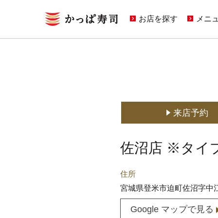
お店を探す
メニ
キャ
期間
定番
どこ
来店予約
佐沼店 ※タイ
住所
宮城県登米市迫町佐沼字中江2
Google マップで見る