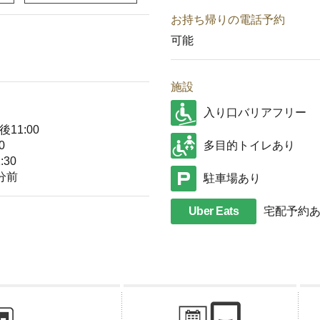
お持ち帰りの電話予約
可能
施設
入り口バリアフリー
11:00
0
多目的トイレあり
30
分前
駐車場あり
Uber Eats
宅配予約