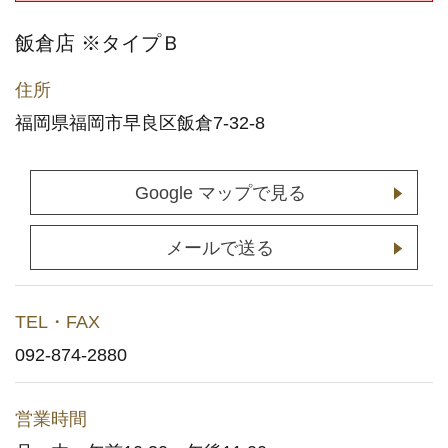
店舗予約
(通常予約・食べホー予約)
飯倉店 ※タイプＢ
ホットペッパーグルメサイトへ
住所
(ポイント利用はこちら)
福岡県福岡市早良区飯倉7-32-8
お持ち帰りWeb予約
Google マップで見る
宅配デリバリー
(UberEats・出前館)
メールで送る
どこでもかっぱ寿司
TEL・FAX
お問い合わせ
092-874-2880
ご意見・お問い合わせフォーム
営業時間
アプリに関するよくあるご質問